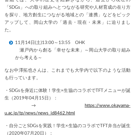
「SDGs」への取り組みへとつながる研究や人材育成の在り方
を探り、地方創生につながる地域との「連携」などをピック
アップして、岡山大学の「過去・現在・未来」に迫りまし
た。
11月14日(土)13:00～13:55 OHK
瀬戸内から創る「幸せな未来」～岡山大学の取り組み
から考える～
なお中澤拓也さんは、これまでも大学内で以下のような活動
も行っています。
・SDGsを身近に体験！学生×生協のコラボでTFTメニューが誕
生（2019年04月15日）：
→
https://www.okayama-
u.ac.jp/tp/news/news_id8462.html
・自分ごとSDGsを実践！学生×生協のコラボでTFT弁当が誕生
（2020年07月20日）：