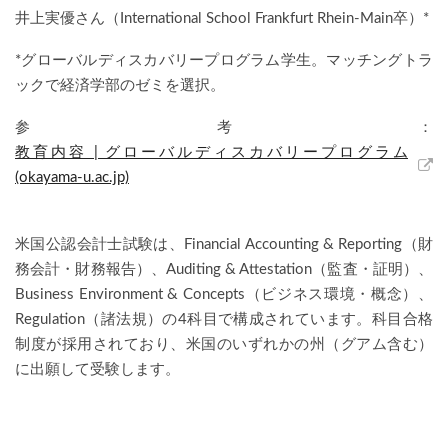
井上実優さん（
International School Frankfurt Rhein-Main
卒）
*
*
グローバルディスカバリープログラム学生。マッチングトラ
ックで経済学部のゼミを選択。
参考：
教育内容
|
グローバルディスカバリープログラム
(okayama-u.ac.jp)
米国公認会計士試験は、
Financial Accounting & Reporting
（財
務会計・財務報告）、
Auditing & Attestation
（監査・証明）、
Business Environment & Concepts
（ビジネス環境・概念）、
Regulation
（諸法規）の
4
科目で構成されています。科目合格
制度が採用されており、米国のいずれかの州（グアム含む）
に出願して受験します。