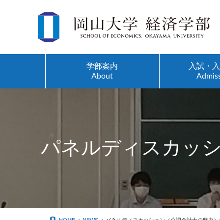
学部案内
入試・
About
Admis
沿革
入試(全学へリンク)
昼間コース
学部スタッフ紹介
留学生の方へ
パネルディスカッ
理念
オープンキャンパス
夜間主コース
研究紹介
学生の声
学部長メッセージ
高校生サポートイベント
ゼミ紹介
先端研究
卒業生の声
学部パンフレット
志願者・入学者数
講義案内
研究叢書一覧
学生相談ルーム
動画コンテンツ
３年次編入学生募集
特色ある講義
経済学部教員の出版物
教育研究支援室