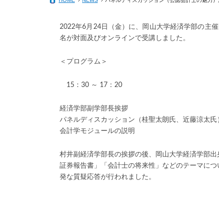
HOME
NEWS
パネルディスカッション（公認会計士の魅力）
科目等履修生制度
学生優秀論文賞制度
産業経営研究会研究報告書
グローバル人材教育・国際学術交流
2022年6月24日（金）に、岡山大学経済学部の
その他の入試関連情報
現代経済セミナー
就職・進路
名が対面及びオンラインで受講しました。
岡山大学経済学会
学生生活(全学Link)
＜プログラム＞
客員研究員
ソーシャルメディアガイドライン
15：30 ～ 17：20
名誉教授
経済学部副学部長挨拶
パネルディスカッション（
桂聖太朗
氏、近藤涼太氏
会計学モジュールの説明
村井副経済学部長の挨拶の後、岡山大学経済学部出
証券報告書」「会計士の将来性」などのテーマにつ
発な質疑応答が行われました。