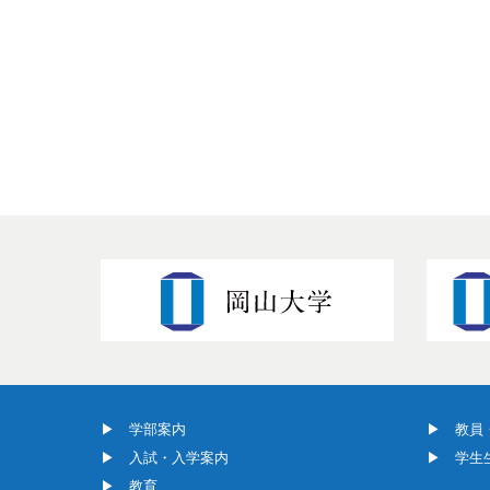
学部案内
教員
入試・入学案内
学生
教育