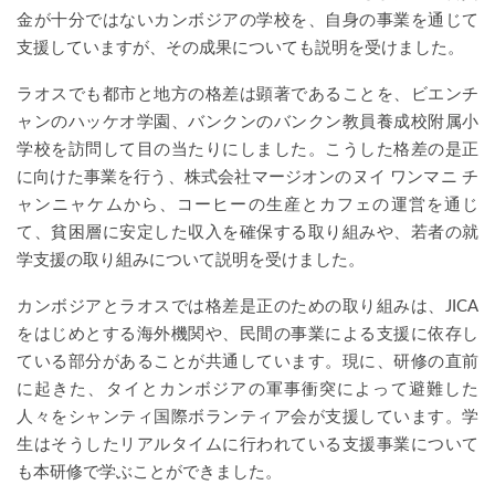
金が十分ではないカンボジアの学校を、自身の事業を通じて
支援していますが、その成果についても説明を受けました。
ラオスでも都市と地方の格差は顕著であることを、ビエンチ
ャンのハッケオ学園、バンクンのバンクン教員養成校附属小
学校を訪問して目の当たりにしました。こうした格差の是正
に向けた事業を行う、株式会社マージオンのヌイ ワンマニ チ
ャンニャケムから、コーヒーの生産とカフェの運営を通じ
て、貧困層に安定した収入を確保する取り組みや、若者の就
学支援の取り組みについて説明を受けました。
カンボジアとラオスでは格差是正のための取り組みは、JICA
をはじめとする海外機関や、民間の事業による支援に依存し
ている部分があることが共通しています。現に、研修の直前
に起きた、タイとカンボジアの軍事衝突によって避難した
人々をシャンティ国際ボランティア会が支援しています。学
生はそうしたリアルタイムに行われている支援事業について
も本研修で学ぶことができました。