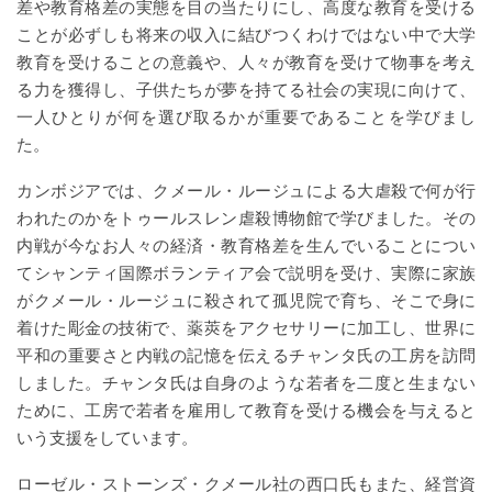
差や教育格差の実態を目の当たりにし、高度な教育を受ける
ことが必ずしも将来の収入に結びつくわけではない中で大学
教育を受けることの意義や、人々が教育を受けて物事を考え
る力を獲得し、子供たちが夢を持てる社会の実現に向けて、
一人ひとりが何を選び取るかが重要であることを学びまし
た。
カンボジアでは、クメール・ルージュによる大虐殺で何が行
われたのかをトゥールスレン虐殺博物館で学びました。その
内戦が今なお人々の経済・教育格差を生んでいることについ
てシャンティ国際ボランティア会で説明を受け、実際に家族
がクメール・ルージュに殺されて孤児院で育ち、そこで身に
着けた彫金の技術で、薬莢をアクセサリーに加工し、世界に
平和の重要さと内戦の記憶を伝えるチャンタ氏の工房を訪問
しました。チャンタ氏は自身のような若者を二度と生まない
ために、工房で若者を雇用して教育を受ける機会を与えると
いう支援をしています。
ローゼル・ストーンズ・クメール社の西口氏もまた、経営資