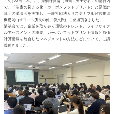
5月23日（木）に、原価計算論（担当：天王寺谷）の講義内
で、「炭素の見える化（カーボンフットプリント）と原価計
算」の講演会を実施し、一般社団法人サステナブル経営推進
機構岡山オフィス所長の仲井俊文氏にご登壇頂きました。
講演会では、企業を取り巻く環境のトレンド、ライフサイク
ルアセスメントの概要、カーボンフットプリント情報と原価
計算情報を統合したマネジメントの方法などについて、ご講
義頂きました。