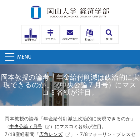
岡本教授の論考「年金給付削減は政治的に実
現できるのか」（中央公論７月号）にマス
コミ各紙が注目。
岡本教授の論考「年金給付削減は政治的に実現できるのか」
（
中央公論７月号
）にマスコミ各紙が注目。
7/18産経新聞「
広角レンズ
」・7/8フォーリン・プレスセ