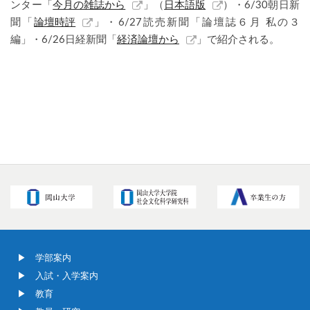
ンター「
今月の雑誌から
」（
日本語版
）・6/30朝日新
聞「
論壇時評
」・6/27読売新聞「論壇誌６月 私の３
編」・6/26日経新聞「
経済論壇から
」で紹介される。
学部案内
入試・入学案内
教育