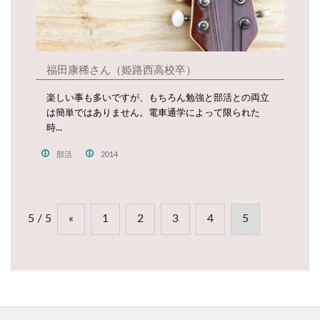
福田康稀さん（姫路西高校卒）
楽しい事も多いですが、もちろん勉強と部活との両立
は簡単ではありません。電車通学によって限られた
時...
部活
2014
5 / 5
«
1
2
3
4
5