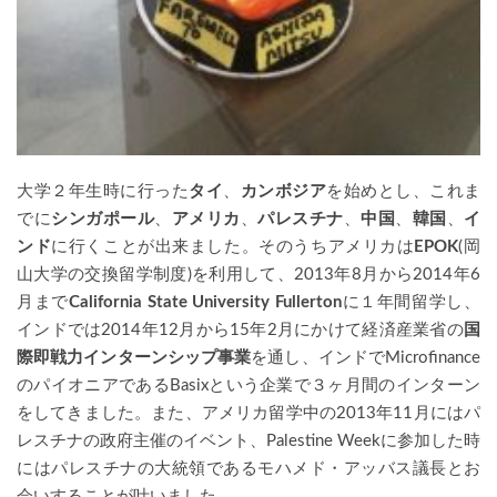
大学２年生時に行った
タイ
、
カンボジア
を始めとし、これま
でに
シンガポール
、
アメリカ
、
パレスチナ
、
中国
、
韓国
、
イ
ンド
に行くことが出来ました。そのうちアメリカは
EPOK
(岡
山大学の交換留学制度)を利用して、2013年8月から2014年6
月まで
California State University Fullerton
に１年間留学し、
インドでは2014年12月から15年2月にかけて経済産業省の
国
際即戦力インターンシップ事業
を通し、インドでMicrofinance
のパイオニアであるBasixという企業で３ヶ月間のインターン
をしてきました。また、アメリカ留学中の2013年11月にはパ
レスチナの政府主催のイベント、Palestine Weekに参加した時
にはパレスチナの大統領であるモハメド・アッバス議長とお
会いすることが叶いました。