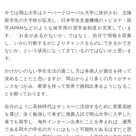
今では岡山大学はスーパーグローバル大学に採択され、交換
留学先の大学枠が拡充し、日本学生支援機構のトビタテ！留
学JAPANなどのような留学用の奨学金制度が充実していま
す。「お金があるかないか」ではなく、自分で情報を収集
し、いかに行動するかによりチャンスをものにできるかでき
ないか、という状況になってきているのではないかと思いま
す。
かけがいのない学生生活の過ごし方は各個人が責任を持って
決めることだと思いますが、岡山からより多くの方々がチャ
ンスをつかみ、希望を持って世界で挑戦出来るようになるこ
とを願っております。
自分のように高校時代はサッカーに没頭するために実業高校
を選び、全く勉強して来ずに推薦入試で岡山大学に入学した
者でも留学し、海外インターン出来たことを考えれば、優秀
である岡大の学生の方々にはもっと可能性があるはずだと思