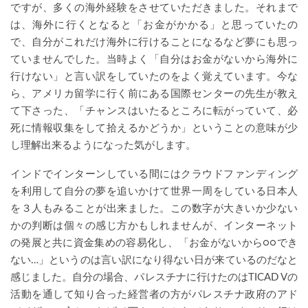
ですが、多くの海外経験をさせていただきました。それまで
は、海外に行くとなると「お金がかかる」と思っていたの
で、自分がこれだけ海外に行けることになるなど夢にも思っ
ていませんでした。当時よく「自分はお金がないから海外に
行けない」と言い訳をしていたのをよく覚えています。今な
ら、アメリカ留学に行く前にある国際センターの先生が教え
て下さった、「チャンスはいたるところに転がっていて、必
死に情報収集をして拾えるかどうか」ということの意味が少
し理解出来るようになった気がします。
インドでインターンしている間にはクラウドファンディング
を利用して自分の夢を追いかけて世界一周をしている日本人
を３人もみることが出来ました。この数字が大きいか少ない
かの判断は個々の感じ方かもしれませんが、インターネット
の発展と共に資金集めの容易化し、「お金がないから○○でき
ない…」というのは言い訳になり得ない日が来ているのだなと
感じました。自分の場合、パレスチナに行けたのはTICAD Vの
活動を通して知り合った経営者の方がパレスチナ政府のアド