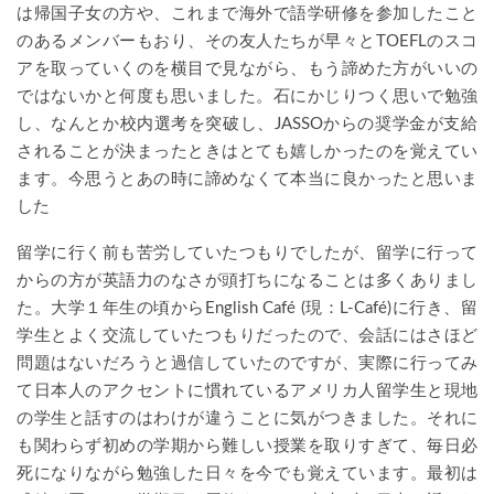
は帰国子女の方や、これまで海外で語学研修を参加したこと
のあるメンバーもおり、その友人たちが早々とTOEFLのスコ
アを取っていくのを横目で見ながら、もう諦めた方がいいの
ではないかと何度も思いました。石にかじりつく思いで勉強
し、なんとか校内選考を突破し、JASSOからの奨学金が支給
されることが決まったときはとても嬉しかったのを覚えてい
ます。今思うとあの時に諦めなくて本当に良かったと思いま
した
留学に行く前も苦労していたつもりでしたが、留学に行って
からの方が英語力のなさが頭打ちになることは多くありまし
た。大学１年生の頃からEnglish Café (現：L-Café)に行き、留
学生とよく交流していたつもりだったので、会話にはさほど
問題はないだろうと過信していたのですが、実際に行ってみ
て日本人のアクセントに慣れているアメリカ人留学生と現地
の学生と話すのはわけが違うことに気がつきました。それに
も関わらず初めの学期から難しい授業を取りすぎて、毎日必
死になりながら勉強した日々を今でも覚えています。最初は