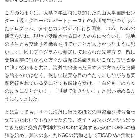
ことの始まりは、大学２年生時に参加した岡山大学国際セン
ター（現：グローバルパートナーズ）の小川先生がつくられ
たプログラム、タイとカンボジアに行き国連、JICA、NGOの
機関を訪ね、現地で活躍される日本人の方にお会いし、現地
の学生とも交流する機会を持てたことが大きかったように思
います。同じプログラムに参加しておられた先輩方で、既に
交換留学に行かれた方々が流暢に英語を使いこなしている姿
に強く憧れると共に、海外で出会った日本人の方々がただ夢
を語るのではなく、厳しい現実を目の当たりにしながらも実
践躬行されている姿にとても感銘を受け、「自分もこの方々
のようになりたい！」「世界で働きたい！」と思い始めるよ
うになりました。
とは言っても、すぐに海外に行けるほどの軍資金を持ち合わ
せていたわけでもなかったので、タイ・カンボジアから帰っ
てきた後に交換留学制度のEPOKに応募するためにTOEFLの勉
強を始め、興味のあったNGOの活動としてTICAD Vの活動に