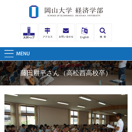
藤田耕平さん（高松西高校卒）