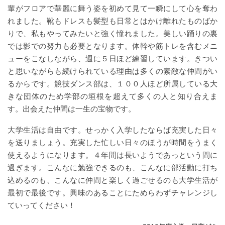
輩がフロアで華麗に舞う姿を初めて見て一瞬にして心を奪わ
れました。靴もドレスも髪型も日常とはかけ離れたものばか
りで、私もやってみたいと強く憧れました。美しい踊りの裏
では影での努力も必要となります。体幹や筋トレを含むメニ
ューをこなしながら、週に５日ほど練習しています。きつい
と思いながらも続けられている理由は多くの素敵な仲間がい
るからです。競技ダンス部は、１００人ほど所属している大
きな団体のため学部の垣根を超えて多くの人と知り合えま
す。出会えた仲間は一生の宝物です。
大学生活は自由です。せっかく入学したならば充実した日々
を送りましょう。充実した忙しい日々のほうが時間をうまく
使えるようになります。４年間は長いようであっという間に
過ぎます。こんなに勉強できるのも、こんなに部活動に打ち
込めるのも、こんなに仲間と楽しく過ごせるのも大学生活が
最初で最後です。興味のあることにためらわずチャレンジし
ていってください！