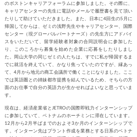
のボストンキャリアフォーラムに参加しました。その際に、
キャリアセンターの先生に電話やメールで履歴書を見て頂い
たりして助けていただきました。また、日本に4回生の5月に
帰国してからは、ゼミの浅野先生やキャリアセンター、国際
センター（現グローバルパートナーズ）の先生方にアドバイ
スをいただいて、留学経験者対象の合同説明会に参加した
り、このころから募集を始めた企業に応募をしたりしまし
た。岡山大学の同じゼミの人たちは、すでに私が帰国するま
でに就活を終えていて、かなり焦っていたのですが、縁あっ
て、4月から地元の商工会議所で働くことになりました。ここ
では英語圏との姉妹都市提携を結んでいるため、そちらの方
面のお仕事で自分の英語力が生かせればよいなと思っていま
す。
現在は、経済産業省とJETROの国際即戦力インターンシップ
に参加していて、ベトナムのホーチミンに滞在しています。
12月から2月半ばまでのおよそ3か月のインターンシップで
す。インターン先はプラント作成を業務とする日系のベトナ