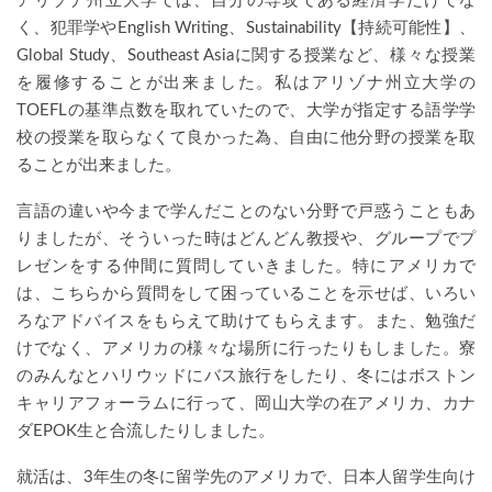
アリゾナ州立大学では、自分の専攻である経済学だけでな
く、犯罪学やEnglish Writing、Sustainability【持続可能性】、
Global Study、Southeast Asiaに関する授業など、様々な授業
を履修することが出来ました。私はアリゾナ州立大学の
TOEFLの基準点数を取れていたので、大学が指定する語学学
校の授業を取らなくて良かった為、自由に他分野の授業を取
ることが出来ました。
言語の違いや今まで学んだことのない分野で戸惑うこともあ
りましたが、そういった時はどんどん教授や、グループでプ
レゼンをする仲間に質問していきました。特にアメリカで
は、こちらから質問をして困っていることを示せば、いろい
ろなアドバイスをもらえて助けてもらえます。また、勉強だ
けでなく、アメリカの様々な場所に行ったりもしました。寮
のみんなとハリウッドにバス旅行をしたり、冬にはボストン
キャリアフォーラムに行って、岡山大学の在アメリカ、カナ
ダEPOK生と合流したりしました。
就活は、3年生の冬に留学先のアメリカで、日本人留学生向け