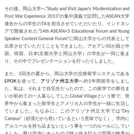
その後、岡山大学へ”Study and Visit Japan’s Modernization and
Post War Experience 2013”の集中講義で訪問したASEAN大学
連合からの学生のTAを担当させていただいたり、インドネシ
アで開催された”14th ASEAN+3 Educational Forum and Young
Speaker Contest General Forum”に岡山大学からの代表として
出席させていただくこともできました。アセアン10か国と中
国、韓国、日本(京都大学と岡山大学）の学生が一同に集ま
り、その中でプレゼンテーションを行ったりしました。
また、3回生の夏から、岡山大学の交換留学システムである
EPOK
を使って、
アリゾナ州立大学
へ約1年間留学をしまし
た。私は、それまで自宅生だったので、この留学での寮住ま
いが初めての一人暮らしでしたGlobal Villageという寮で、世
界中から集まった留学生とアメリカ人の学生が一緒に生活し
ていました。ちなみに、このアリゾナ州立大学では”Dry
Campus”（砂漠だから乾いているという意味でなく）、学内に
アルコールを持ち込まないという事を一つのルールにしてい
ました。寮は学内にあったので時々抜き打ちで部屋の検査が