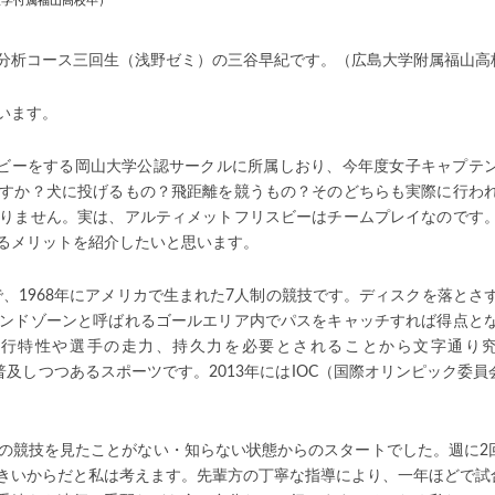
大学付属福山高校卒）
分析コース三回生（浅野ゼミ）の三谷早紀です。（広島大学附属福山高
います。
フリスビーをする岡山大学公認サークルに所属しおり、今年度女子キャプテ
すか？犬に投げるもの？飛距離を競うもの？そのどちらも実際に行わ
りません。実は、アルティメットフリスビーはチームプレイなのです
るメリットを紹介したいと思います。
う意味で、1968年にアメリカで生まれた7人制の競技です。ディスクを落とさ
ンドゾーンと呼ばれるゴールエリア内でパスをキャッチすれば得点と
飛行特性や選手の走力、持久力を必要とされることから文字通り
々に普及しつつあるスポーツです。2013年にはIOC（国際オリンピック
の競技を見たことがない・知らない状態からのスタートでした。週に2
きいからだと私は考えます。先輩方の丁寧な指導により、一年ほどで試