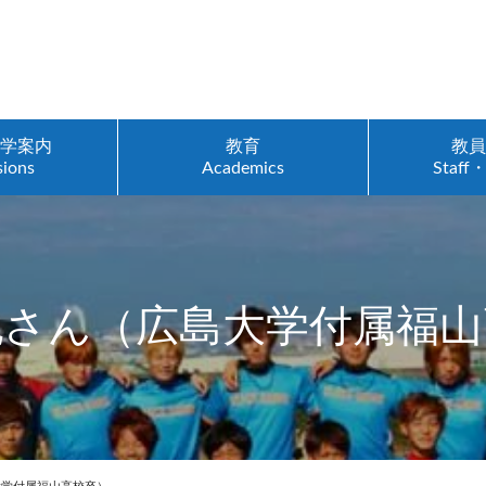
入学案内
教育
教員
sions
Academics
Staff・
紀さん（広島大学付属福山