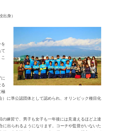
校出身）
ンを
れて
。こ
ずに
なる
究極
委員会）に準公認団体として認められ、オリンピック種目化
回の練習で、男子も女子も一年後には見違えるほど上達
合に出られるようになります。コーチや監督がいないた