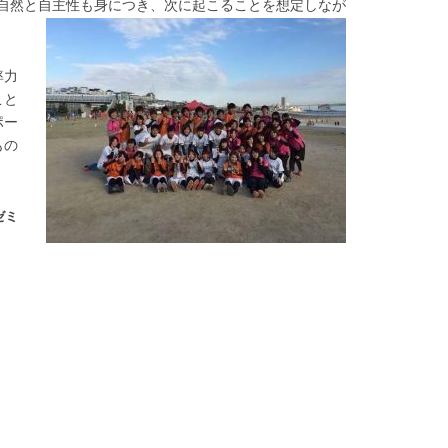
自然と自主性も身につき、次に起こることを想定しなが
率力
こと
ポー
もの
ゼミ