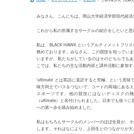
HOME
キャンパスライフ
学生の声
三谷早紀さん（広島
科目等履修生制度
学生優秀論文賞制度
産業経営研究会研究報告書
グローバル人材教育・国際学術交流
みなさん、こんにちは。岡山大学経済学部現代経済
その他の入試関連情報
現代経済セミナー
就職・進路
これから私の所属するサークルの紹介をしたいと思
岡山大学経済学会
学生生活(全学Link)
私は、BLACK HAWK というアルティメット
客員研究員
ソーシャルメディアガイドライン
務めております。みなさん、この競技を知っていま
いますが、私たちがしているのはそのどちらでもあ
名誉教授
こでは、私たちの主な活動内容と課外活動に参加す
‘ultimate’ とは英語に直訳すると究極、とい
味方同士でパスをつないで、コートの両端にあるエ
スポーツです。他の競技にはないディスクの
（ultimate）と名付けられました。日本でも徐
への第一歩を踏み始めました。
私はもちろんサークルのメンバーのほぼ全員が、そ
します。それはなにより、上回生とのつながりが大