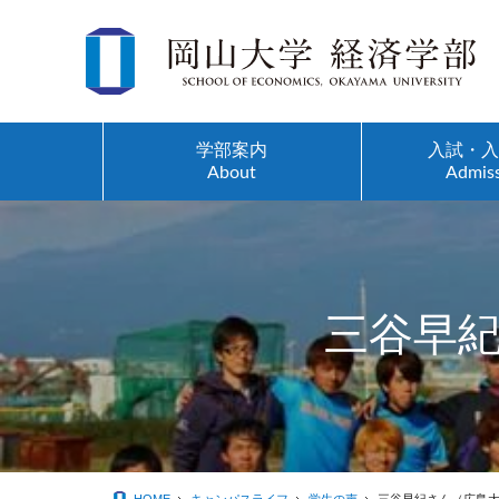
学部案内
入試・
About
Admis
沿革
入試(全学へリンク)
昼間コース
学部スタッフ紹介
留学生の方へ
三谷早
理念
オープンキャンパス
夜間主コース
研究紹介
学生の声
学部長メッセージ
高校生サポートイベント
ゼミ紹介
先端研究
卒業生の声
学部パンフレット
志願者・入学者数
講義案内
研究叢書一覧
学生相談ルーム
動画コンテンツ
３年次編入学生募集
特色ある講義
経済学部教員の出版物
教育研究支援室