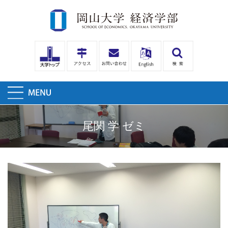
尾関 学 ゼミ