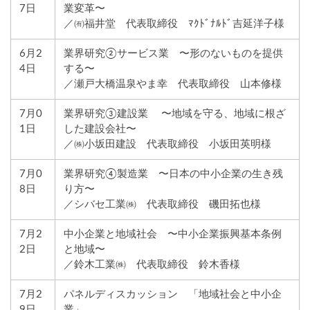
7日
業変革〜
／㈲福井堂 代表取締役 ﾏｸﾄﾞﾅﾙﾄﾞ吉延洋子様
6月2
業界研究②サービス業 〜形のないものを提供
4日
する〜
／瀬戸大橋温泉やま幸 代表取締役 山本修様
7月0
業界研究③建設業 〜地域を守る、地域に根ざ
1日
した建設会社〜
／㈱小坂田建設 代表取締役 小坂田英明様
7月0
業界研究④製造業 〜日本の中小企業の生き残
8日
り方〜
／シバセ工業㈱ 代表取締役 磯田拓也様
7月2
中小企業と地域社会 〜中小企業振興基本条例
2日
と地域〜
／鈴木工業㈱ 代表取締役 鈴木香様
7月2
パネルディスカッション 「地域社会と中小企
9日
業」