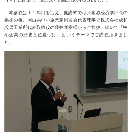
（月）に開講し、開講式と初回講義が行われました。
本講義は１１年目を迎え、開講式では張星源経済学部長の
挨拶の後、岡山県中小企業家同友会代表理事で株式会社成和
設備工業所代表取締役の藤井孝章様からご挨拶、続いて「中
小企業の歴史と位置づけ」というテーマでご講義頂きまし
た。