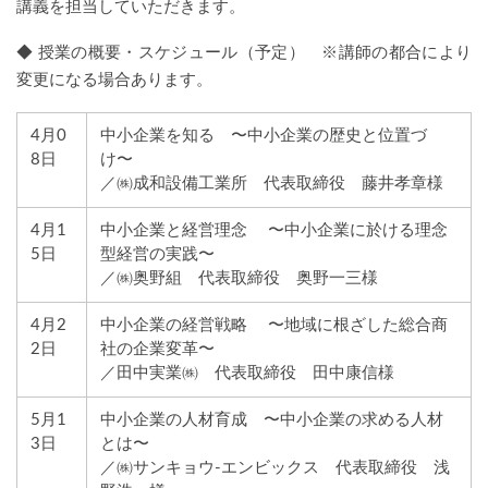
講義を担当していただきます。
◆ 授業の概要・スケジュール（予定） ※講師の都合により
変更になる場合あります。
4月0
中小企業を知る 〜中小企業の歴史と位置づ
8日
け〜
／㈱成和設備工業所 代表取締役 藤井孝章様
4月1
中小企業と経営理念 〜中小企業に於ける理念
5日
型経営の実践〜
／㈱奥野組 代表取締役 奥野一三様
4月2
中小企業の経営戦略 〜地域に根ざした総合商
2日
社の企業変革〜
／田中実業㈱ 代表取締役 田中康信様
5月1
中小企業の人材育成 〜中小企業の求める人材
3日
とは〜
／㈱サンキョウ-エンビックス 代表取締役 浅