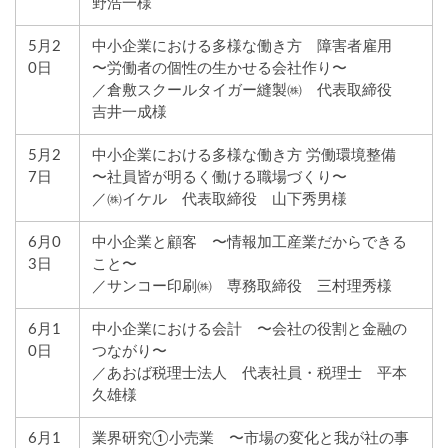
野浩一様
5月2
中小企業における多様な働き方 障害者雇用
0日
〜労働者の個性の生かせる会社作り〜
／倉敷スクールタイガー縫製㈱ 代表取締役
吉井一成様
5月2
中小企業における多様な働き方 労働環境整備
7日
〜社員皆が明るく働ける職場づくり〜
／㈱イケル 代表取締役 山下秀男様
6月0
中小企業と顧客 〜情報加工産業だからできる
3日
こと〜
／サンコー印刷㈱ 専務取締役 三村理秀様
6月1
中小企業における会計 〜会社の役割と金融の
0日
つながり〜
／あおば税理士法人 代表社員・税理士 平本
久雄様
6月1
業界研究①小売業 〜市場の変化と我が社の事