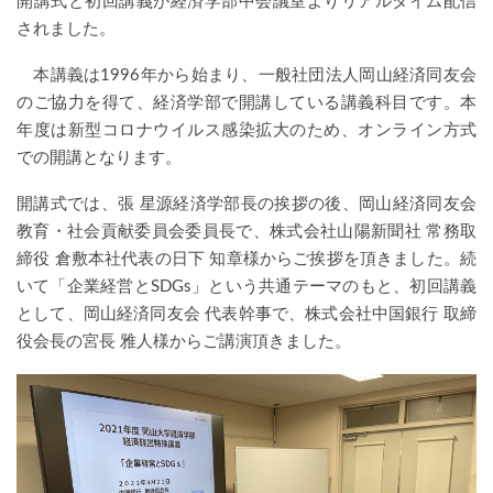
開講式と初回講義が経済学部中会議室よりリアルタイム配信
されました。
本講義は
1996
年から始まり、一般社団法人岡山経済同友会
のご協力を得て、経済学部で開講している講義科目です。本
年度は新型コロナウイルス感染拡大のため、オンライン方式
での開講となります。
開講式では、張
星源経済学部長の挨拶の後、岡山経済同友会
教育・社会貢献委員会委員長で、株式会社山陽新聞社
常務取
締役
倉敷本社代表の日下
知章様からご挨拶を頂きました。続
いて「企業経営と
SDGs
」という共通テーマのもと、初回講義
として、岡山経済同友会
代表幹事で、株式会社中国銀行
取締
役会長の宮長
雅人様からご講演頂きました。