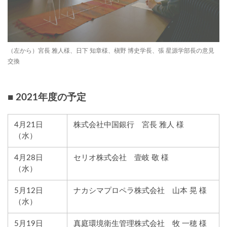
（左から）宮長 雅人様、日下 知章様、槇野 博史学長、張 星源学部長の意見
交換
■ 2021年度の予定
4月21日
株式会社中国銀行 宮長 雅人 様
（水）
4月28日
セリオ株式会社 壹岐 敬 様
（水）
5月12日
ナカシマプロペラ株式会社 山本 晃 様
（水）
5月19日
真庭環境衛生管理株式会社 牧 一穂 様