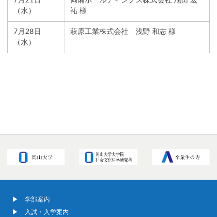
7月21日
両備ホールディングス株式会社 池田 宏
（水）
祐 様
7月28日
萩原工業株式会社 浅野 和志 様
（水）
学部案内
入試・入学案内