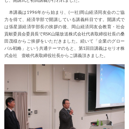
し、開講式と初回講義が行われました。
本講義は
1996
年から始まり、
(
一社
)
岡山経済同友会のご協
力を得て、経済学部で開講している講義科目です。開講式で
は張星源経済学部長の挨拶の後、岡山経済同友会教育・社会
貢献委員会委員長で
RSK
山陽放送株式会社代表取締役社長の桑
田茂様からご挨拶をいただきました。続いて「企業のグロー
バル戦略」という共通テーマのもと、第
1
回目講義はセリオ株
式会社 壹岐代表取締役社長からご講義頂きました。