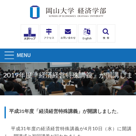
2019年度「経済経営特殊講義」が開講しま
した
平成
31
年度「経済経営特殊講義」が開講しました
。
平成
31
年度の経済経営特殊講義が
4
月
10
日（水）に開講