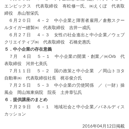
エンビックス 代表取締役 有松修一氏、㈱えくぼ 代表取
締役 糸山智栄氏
６月２０日 ４－２ 中小企業と障害者雇用／倉敷スクー
ルタイガー縫製㈱ 代表取締役 吉井一成氏
６月２７日 ４－３ 女性の社会進出と中小企業／ウェブ
クリエイティブ㈱ 代表取締役 石橋史惠氏
５．中小企業の存在意義
７月 ４日 ５－１ 中小企業の開業・創業／㈱Orb 代
表取締役 河井七美氏
７月１１日 ５－２ 国の政策と中小企業 ／岡山トヨタ
自動車㈱ 代表取締役社長 梶谷俊介氏
７月２５日 ５－３ 中小企業の労使関係 ／（一財）操
風会 岡山旭東病院 院長 土井章弘氏
６．提供講座のまとめ
７月２９日 ６－１ 地域社会と中小企業／パネルディス
カッション
2016年04月12日掲載