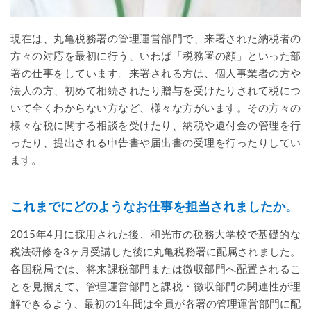
現在は、丸亀税務署の管理運営部門で、来署された納税者の
方々の対応を最初に行う、いわば「税務署の顔」といった部
署の仕事をしています。来署される方は、個人事業者の方や
法人の方、初めて相続されたり贈与を受けたりされて税につ
いて全くわからない方など、様々な方がいます。その方々の
様々な税に関する相談を受けたり、納税や還付金の管理を行
ったり、提出される申告書や届出書の受理を行ったりしてい
ます。
これまでにどのようなお仕事を担当されましたか。
2015年4月に採用された後、和光市の税務大学校で基礎的な
税法研修を3ヶ月受講した後に丸亀税務署に配属されました。
各国税局では、将来課税部門または徴収部門へ配置されるこ
とを見据えて、管理運営部門と課税・徴収部門の関連性が理
解できるよう、最初の1年間は全員が各署の管理運営部門に配