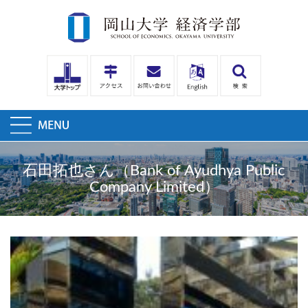
石田拓也さん（Bank of Ayudhya Public
Company Limited）