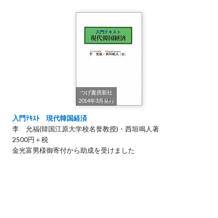
つげ書房新社
2014年3月発行
入門ﾃｷｽﾄ 現代韓国経済
李 允福(韓国江原大学校名誉教授)・西垣鳴人著
2500円＋税
金光富男様御寄付から助成を受けました