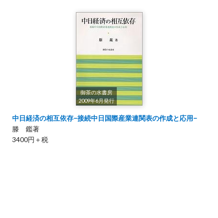
御茶の水書房
2009年6月発行
中日経済の相互依存−接続中日国際産業連関表の作成と応用−
滕 鑑著
3400円＋税